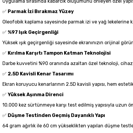
Uygulama sırasında kabarcık oluşumunu önleyen özel yapıs
✅
Parmak İzi Bırakmaz Yüzey
Oleofobik kaplama sayesinde parmak izi ve yağ lekelerine ka
✅
%97 Işık Geçirgenliği
Yüksek ışık geçirgenliği sayesinde ekranınızın orijinal görü
✅
Kırılma Karşıtı Tampon Katman Teknolojisi
Darbe kuvvetini %90 oranında azaltan özel teknoloji, cihaz e
✅
2.5D Kavisli Kenar Tasarımı
Ekran koruyucu kenarlarının 2.5D kavisli yapısı, hem estet
✅
Yüksek Aşınma Direnci
10.000 kez sürtünmeye karşı test edilmiş yapısıyla uzun ö
✅
Düşme Testinden Geçmiş Dayanıklı Yapı
64 gram ağırlık ile 60 cm yükseklikten yapılan düşme testle